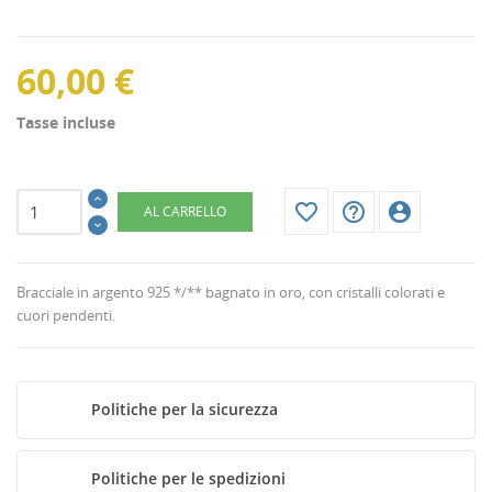
60,00 €
Tasse incluse
favorite_border
help_outline
account_circle
AL CARRELLO
Bracciale in argento 925 */** bagnato in oro, con cristalli colorati e
cuori pendenti.
Politiche per la sicurezza
CREA LISTA DEI DESIDERI
ACCEDI
Politiche per le spedizioni