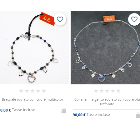
favorite_border
favorite_border
Bracciale rodiato con cuore multicolor
Collana in argento rodiato con cuore blu
traforato
Tasse incluse
0,00 €
Tasse incluse
90,00 €