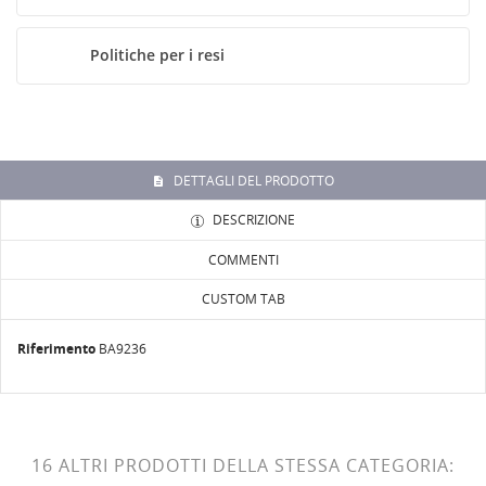
NOME LISTA DEI DESIDERI
Devi avere effettuato l'accesso per salvare dei prodotti
ALLA LISTA DEI DESIDERI
Politiche per i resi
nella tua lista dei desideri.
Crea
add_circle_outline
nuova lista
Annulla
Accedi
Annulla
Crea lista dei desideri
DETTAGLI DEL PRODOTTO
DESCRIZIONE
COMMENTI
CUSTOM TAB
Riferimento
BA9236
16 ALTRI PRODOTTI DELLA STESSA CATEGORIA: