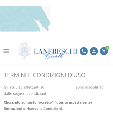
0

phone
person
shopping_cart
TERMINI E CONDIZIONI D'USO
Gli acquisti effettuati su
www.lanfreschi.it
sono disciplinati
dalle seguenti condizioni.
Cliccando sul tasto “accetto” l’utente accetta senza
limitazioni o riserve le Condizioni.