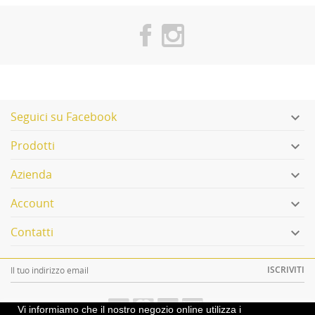
Seguici su Facebook

Prodotti

Azienda

Account

Contatti

ISCRIVITI
Vi informiamo che il nostro negozio online utilizza i