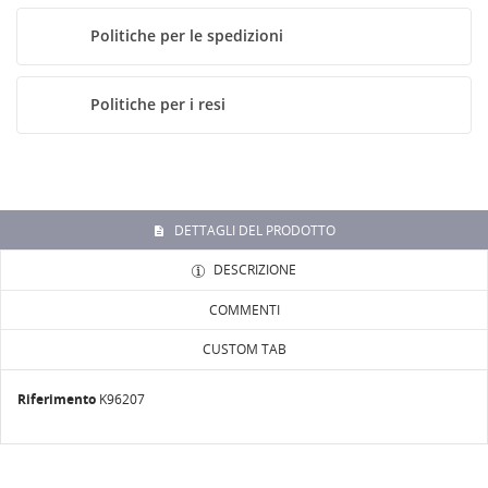
ACCEDI
Politiche per le spedizioni
NOME LISTA DEI DESIDERI
Devi avere effettuato l'accesso per salvare dei prodotti
ALLA LISTA DEI DESIDERI
nella tua lista dei desideri.
Politiche per i resi
Crea
add_circle_outline
nuova lista
Annulla
Accedi
Annulla
Crea lista dei desideri
DETTAGLI DEL PRODOTTO
DESCRIZIONE
COMMENTI
CUSTOM TAB
Riferimento
K96207