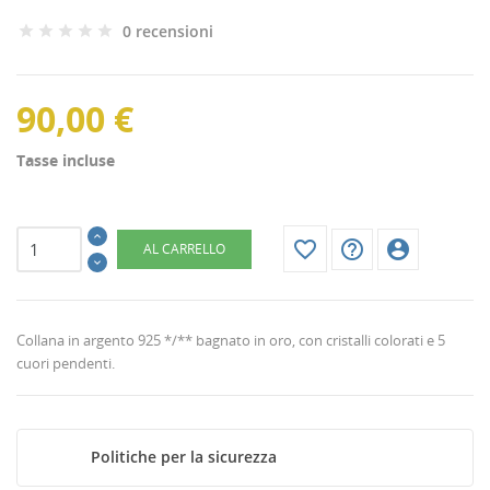
0 recensioni
90,00 €
Tasse incluse
favorite_border
help_outline
account_circle
AL CARRELLO
Collana in argento 925 */** bagnato in oro, con cristalli colorati e 5
cuori pendenti.
Politiche per la sicurezza
CREA LISTA DEI DESIDERI