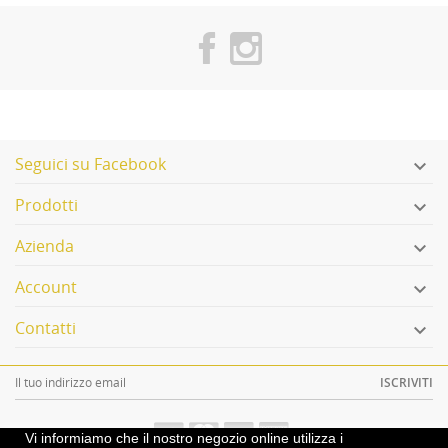
Seguici su Facebook

Prodotti

Azienda

Account

Contatti

ISCRIVITI
Vi informiamo che il nostro negozio online utilizza i