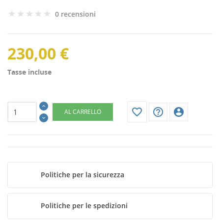
0 recensioni
230,00 €
Tasse incluse
favorite_border
help_outline
account_circle
AL CARRELLO
Politiche per la sicurezza
CREA LISTA DEI DESIDERI
ACCEDI
Politiche per le spedizioni
NOME LISTA DEI DESIDERI