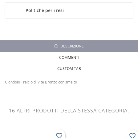
Devi avere effettuato l'accesso per salvare dei prodotti
ALLA LISTA DEI DESIDERI
nella tua lista dei desideri.
Politiche per i resi
Crea
add_circle_outline
nuova lista
Annulla
Accedi
Annulla
Crea lista dei desideri
DESCRIZIONE
COMMENTI
CUSTOM TAB
Ciondolo Tralcio di Vite Bronzo con smalto
16 ALTRI PRODOTTI DELLA STESSA CATEGORIA:
favorite_border
favorite_border