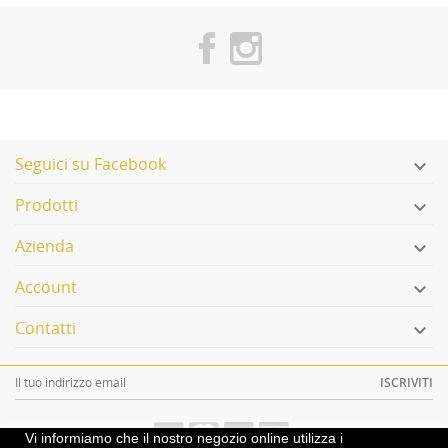
Seguici su Facebook

Prodotti

Azienda

Account

Contatti

ISCRIVITI
Vi informiamo che il nostro negozio online utilizza i