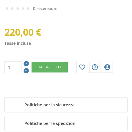
0 recensioni
220,00 €
Tasse incluse
favorite_border
help_outline
account_circle
AL CARRELLO
Politiche per la sicurezza
CREA LISTA DEI DESIDERI
ACCEDI
Politiche per le spedizioni
NOME LISTA DEI DESIDERI