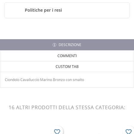
Devi avere effettuato l'accesso per salvare dei prodotti
ALLA LISTA DEI DESIDERI
nella tua lista dei desideri.
Politiche per i resi
Crea
add_circle_outline
nuova lista
Annulla
Accedi
Annulla
Crea lista dei desideri
DESCRIZIONE
COMMENTI
CUSTOM TAB
Ciondolo Cavalluccio Marino Bronzo con smalto
16 ALTRI PRODOTTI DELLA STESSA CATEGORIA:
favorite_border
favorite_border